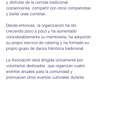
y disfrutar de la comida tradicional
costarricense, compartir con otros compatriotas
y bailar unas cumbias.
Desde entonces, la organización ha ido
creciendo poco a poco y ha aumentado
considerablemente su membresía, ha adquirido
su propio servicio de catering y ha formado su
propio grupo de danza folklórica tradicional.
La Asociación está dirigida únicamente por
voluntarios dedicados, que organizan cuatro
eventos anuales para la comunidad y
promueven otros eventos culturales durante
todo el año.
Trabajamos en estrecha colaboración con la
Embajada de Costa Rica en el Reino Unido y
estamos orgullosos de representar a nuestra
comunidad.
Política de Privacidad
Terminos y Condiciones