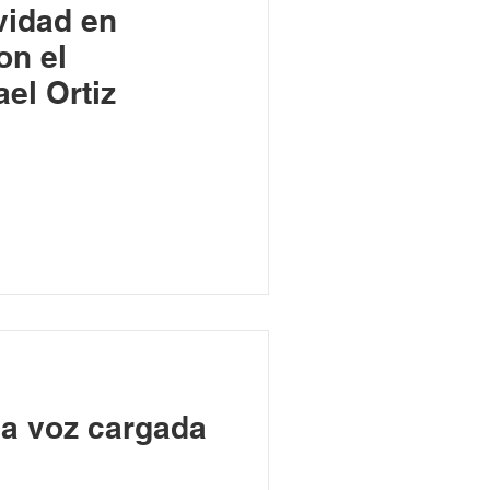
vidad en
on el
el Ortiz
na voz cargada